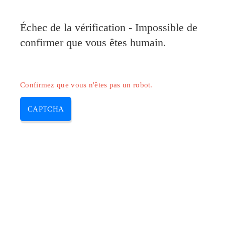
Pilote-Canon.com
Échec de la vérification - Impossible de
MENU
confirmer que vous êtes humain.
Skip
to
content
Confirmez que vous n'êtes pas un robot.
CAPTCHA