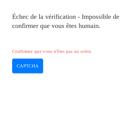
Pilote-Canon.com
Échec de la vérification - Impossible de
MENU
confirmer que vous êtes humain.
Skip
to
content
Confirmez que vous n'êtes pas un robot.
CAPTCHA