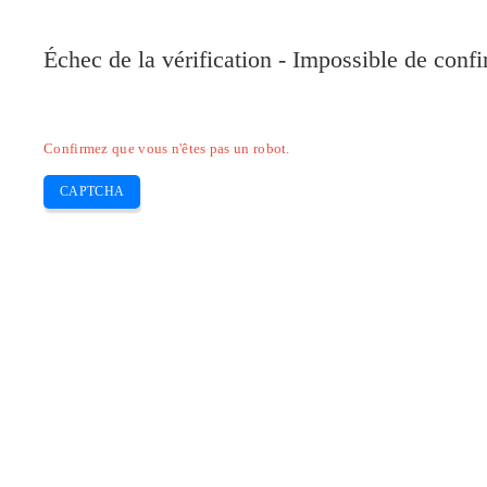
Pilote-Canon.com
Échec de la vérification - Impossible de conf
Home
Canon
Epson
Brother
HP
Skip
Confirmez que vous n'êtes pas un robot.
to
content
CAPTCHA
Pilotes Mac Canon IXUS 255 HS