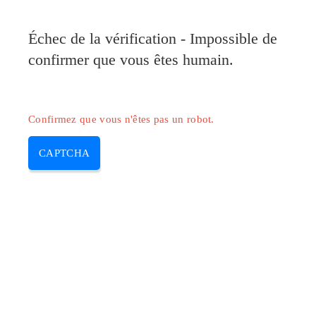
Pilote-Canon.com
Échec de la vérification - Impossible de
MENU
confirmer que vous êtes humain.
Skip
to
content
Confirmez que vous n'êtes pas un robot.
CAPTCHA