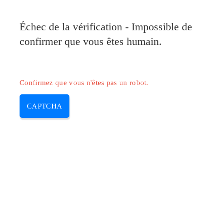
Pilote-Canon.com
Échec de la vérification - Impossible de
MENU
confirmer que vous êtes humain.
Skip
to
content
Confirmez que vous n'êtes pas un robot.
CAPTCHA