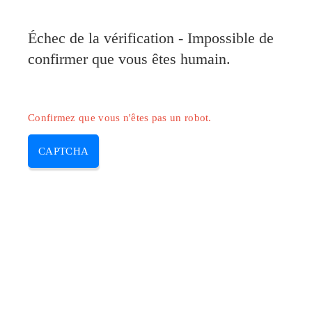
Pilote-Canon.com
Échec de la vérification - Impossible de
MENU
confirmer que vous êtes humain.
Skip
to
content
Confirmez que vous n'êtes pas un robot.
CAPTCHA