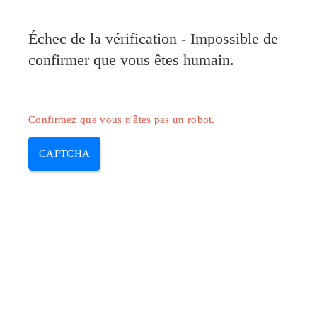
Pilote-Canon.com
Échec de la vérification - Impossible de
MENU
confirmer que vous êtes humain.
Skip
to
content
Confirmez que vous n'êtes pas un robot.
CAPTCHA