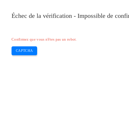
Pilote-Canon.com
Échec de la vérification - Impossible de conf
Home
Canon
Epson
Brother
HP
Skip
Confirmez que vous n'êtes pas un robot.
to
content
CAPTCHA
Pilotes Canon Pixma MG5420