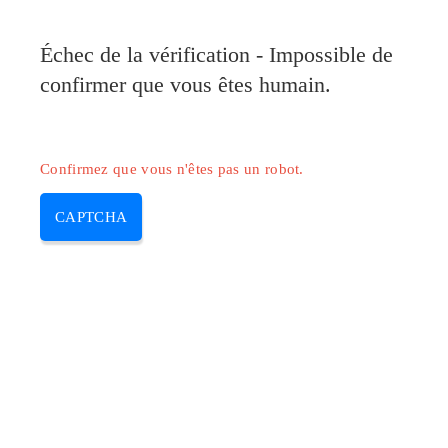
Pilote-Canon.com
Échec de la vérification - Impossible de
MENU
confirmer que vous êtes humain.
Skip
to
content
Confirmez que vous n'êtes pas un robot.
CAPTCHA