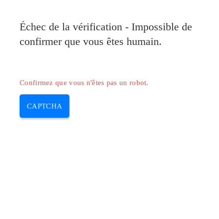
Pilote-Canon.com
Échec de la vérification - Impossible de
MENU
confirmer que vous êtes humain.
Skip
to
content
Confirmez que vous n'êtes pas un robot.
CAPTCHA