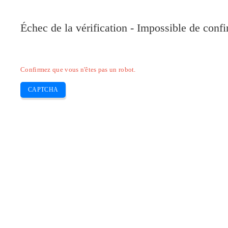
Pilote-Canon.com
Échec de la vérification - Impossible de conf
Home
Canon
Epson
Brother
HP
Skip
Confirmez que vous n'êtes pas un robot.
to
content
CAPTCHA
Pilotes Canon ImagePRESS C7010V