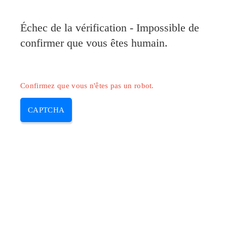
Pilote-Canon.com
Échec de la vérification - Impossible de
MENU
confirmer que vous êtes humain.
Skip
to
content
Confirmez que vous n'êtes pas un robot.
CAPTCHA