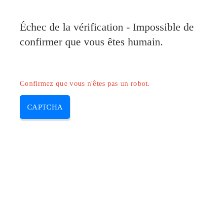
Pilote-Canon.com
Échec de la vérification - Impossible de
MENU
confirmer que vous êtes humain.
Skip
to
content
Confirmez que vous n'êtes pas un robot.
CAPTCHA