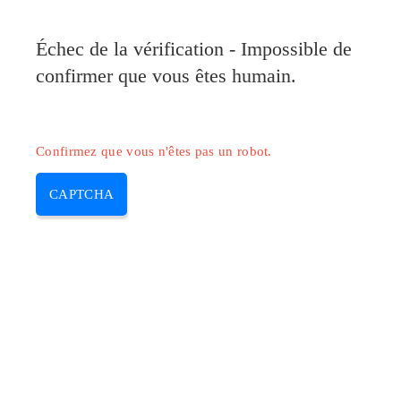
Pilote-Canon.com
Échec de la vérification - Impossible de
MENU
confirmer que vous êtes humain.
Skip
to
content
Confirmez que vous n'êtes pas un robot.
CAPTCHA