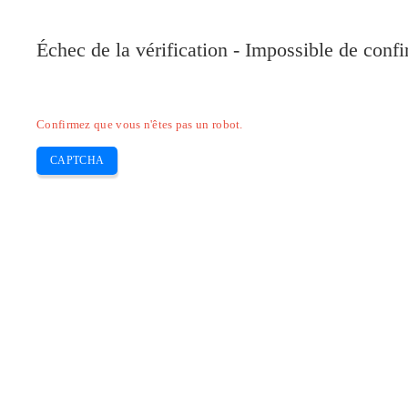
Pilote-Canon.com
Échec de la vérification - Impossible de conf
Home
Canon
Epson
Brother
HP
Skip
Confirmez que vous n'êtes pas un robot.
to
content
CAPTCHA
Pilote Mac Canon PIXMA MP750