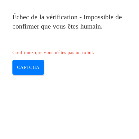
Pilote-Canon.com
Échec de la vérification - Impossible de
MENU
confirmer que vous êtes humain.
Skip
to
content
Confirmez que vous n'êtes pas un robot.
CAPTCHA