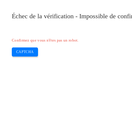
Pilote-Canon.com
Échec de la vérification - Impossible de conf
Home
Canon
Epson
Brother
HP
Skip
Confirmez que vous n'êtes pas un robot.
to
content
CAPTCHA
Pilote Linux Canon PIXMA MX455