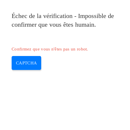
Pilote-Canon.com
Échec de la vérification - Impossible de
MENU
confirmer que vous êtes humain.
Skip
to
content
Confirmez que vous n'êtes pas un robot.
CAPTCHA