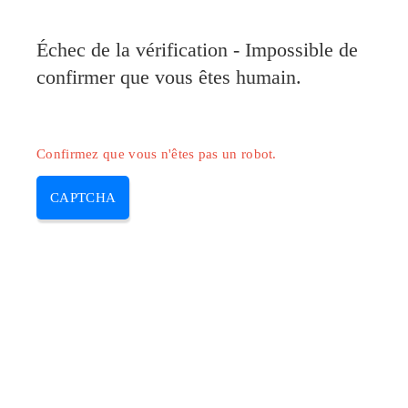
Pilote-Canon.com
Échec de la vérification - Impossible de
MENU
confirmer que vous êtes humain.
Skip
to
content
Confirmez que vous n'êtes pas un robot.
CAPTCHA