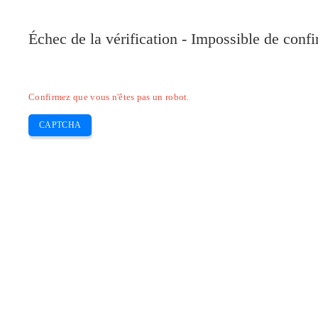
Pilote-Canon.com
Échec de la vérification - Impossible de conf
Home
Canon
Epson
Brother
HP
Skip
Confirmez que vous n'êtes pas un robot.
to
content
CAPTCHA
Pilote i-SENSYS MF8580Cdw Mac