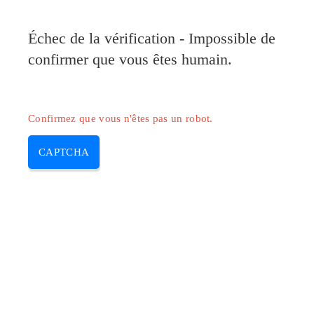
Pilote-Canon.com
Échec de la vérification - Impossible de
MENU
confirmer que vous êtes humain.
Skip
to
content
Confirmez que vous n'êtes pas un robot.
CAPTCHA