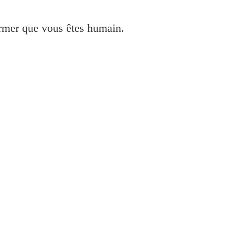
irmer que vous êtes humain.
ller pour Windows et Mac