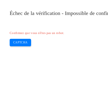
Pilote-Canon.com
Échec de la vérification - Impossible de conf
Home
Canon
Epson
Brother
HP
Skip
Confirmez que vous n'êtes pas un robot.
to
content
CAPTCHA
Pilote Epson xp 640 Scanner Et insta