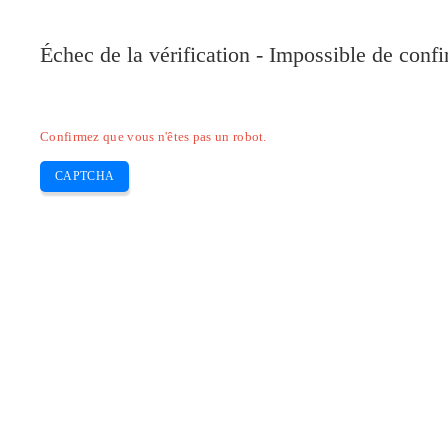
Pilote-Canon.com
Échec de la vérification - Impossible de conf
Home
Canon
Epson
Brother
HP
Skip
Confirmez que vous n'êtes pas un robot.
to
content
CAPTCHA
Pilote Epson xp 635 Scanner Et instal