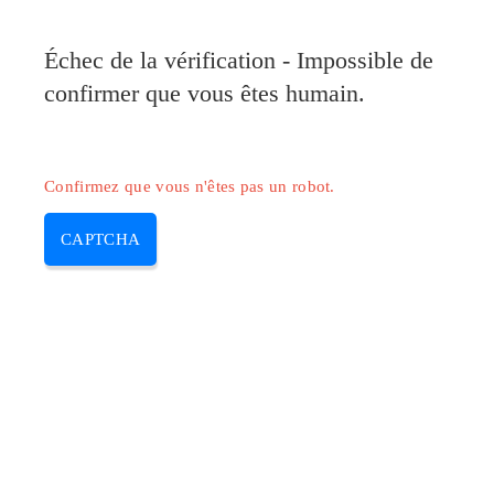
Pilote-Canon.com
Échec de la vérification - Impossible de
MENU
confirmer que vous êtes humain.
Skip
to
content
Confirmez que vous n'êtes pas un robot.
CAPTCHA