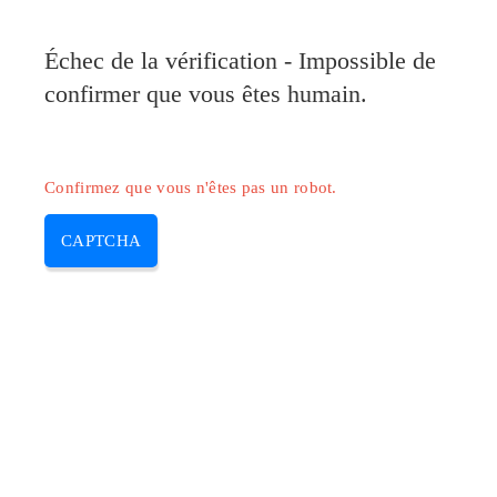
Pilote-Canon.com
Échec de la vérification - Impossible de
MENU
confirmer que vous êtes humain.
Skip
to
content
Confirmez que vous n'êtes pas un robot.
CAPTCHA