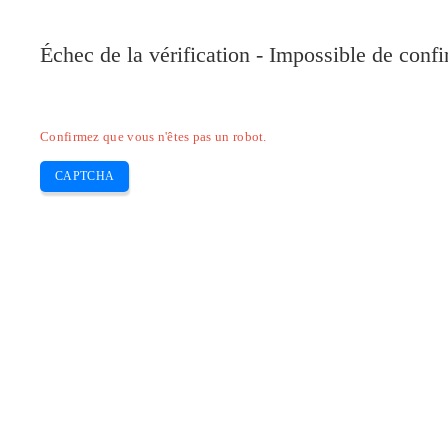
Pilote-Canon.com
Échec de la vérification - Impossible de conf
Home
Canon
Epson
Brother
HP
Skip
Confirmez que vous n'êtes pas un robot.
to
content
CAPTCHA
Pilote d’imprimante imageRUNNE