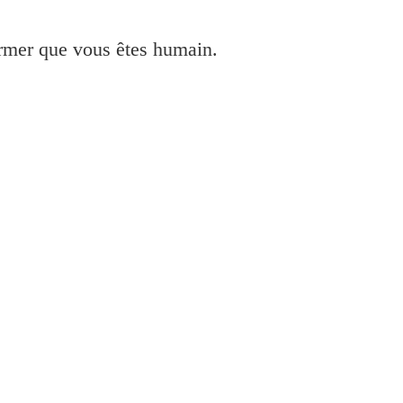
irmer que vous êtes humain.
R ADVANCE Canon C5535