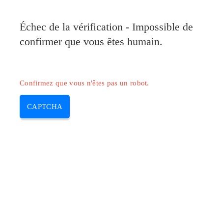
Pilote-Canon.com
Échec de la vérification - Impossible de
MENU
confirmer que vous êtes humain.
Skip
to
content
Confirmez que vous n'êtes pas un robot.
CAPTCHA