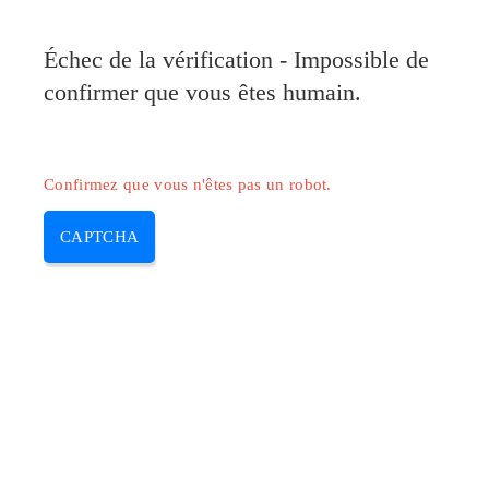
Pilote-Canon.com
Échec de la vérification - Impossible de
MENU
confirmer que vous êtes humain.
Skip
to
content
Confirmez que vous n'êtes pas un robot.
CAPTCHA