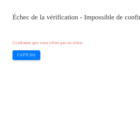
Pilote-Canon.com
Échec de la vérification - Impossible de conf
Home
Canon
Epson
Brother
HP
Skip
Confirmez que vous n'êtes pas un robot.
to
content
CAPTCHA
Pilote d’imprimante HP photosmart 32