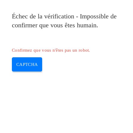
Pilote-Canon.com
Échec de la vérification - Impossible de
MENU
confirmer que vous êtes humain.
Skip
to
content
Confirmez que vous n'êtes pas un robot.
CAPTCHA