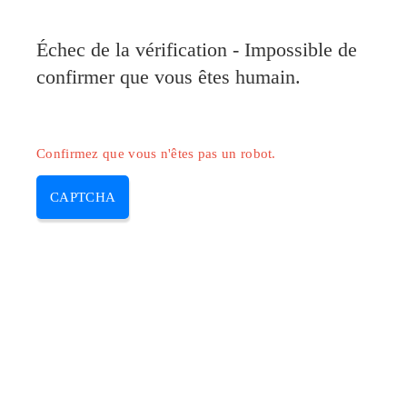
Pilote-Canon.com
Échec de la vérification - Impossible de
MENU
confirmer que vous êtes humain.
Skip
to
content
Confirmez que vous n'êtes pas un robot.
CAPTCHA