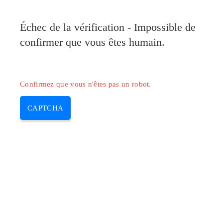
Pilote-Canon.com
Échec de la vérification - Impossible de
MENU
confirmer que vous êtes humain.
Skip
to
content
Confirmez que vous n'êtes pas un robot.
CAPTCHA