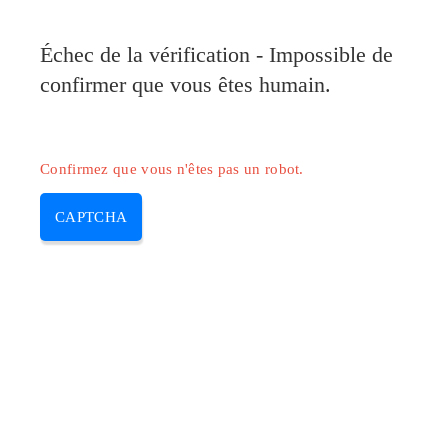
Pilote-Canon.com
Échec de la vérification - Impossible de
MENU
confirmer que vous êtes humain.
Skip
to
content
Confirmez que vous n'êtes pas un robot.
CAPTCHA