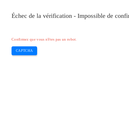
Pilote-Canon.com
Échec de la vérification - Impossible de conf
Home
Canon
Epson
Brother
HP
Skip
Confirmez que vous n'êtes pas un robot.
to
content
CAPTCHA
Pilote d’imprimante HP laserjet p2015