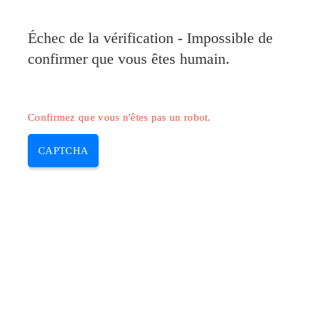
Pilote-Canon.com
Échec de la vérification - Impossible de
MENU
confirmer que vous êtes humain.
Skip
to
content
Confirmez que vous n'êtes pas un robot.
CAPTCHA