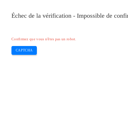
Pilote-Canon.com
Échec de la vérification - Impossible de conf
Home
Canon
Epson
Brother
HP
Skip
Confirmez que vous n'êtes pas un robot.
to
content
CAPTCHA
Pilote d’imprimante HP laserjet 6p et