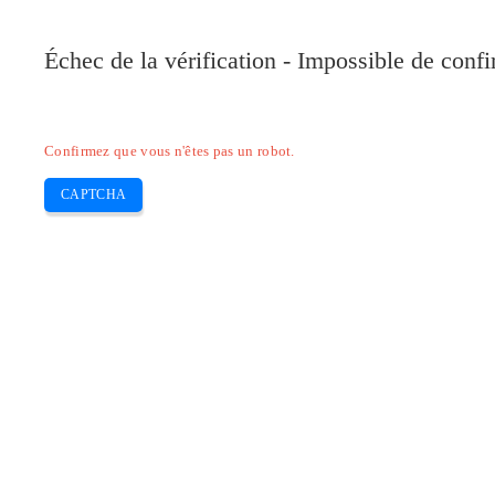
Pilote-Canon.com
Échec de la vérification - Impossible de conf
Home
Canon
Epson
Brother
HP
Skip
Confirmez que vous n'êtes pas un robot.
to
content
CAPTCHA
Pilote d’imprimante HP laserjet 1010 