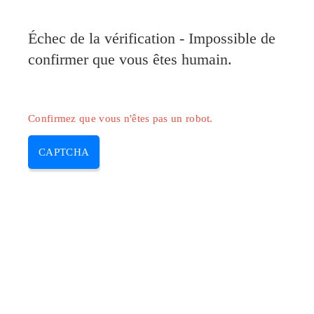
Pilote-Canon.com
Échec de la vérification - Impossible de
MENU
confirmer que vous êtes humain.
Skip
to
content
Confirmez que vous n'êtes pas un robot.
CAPTCHA