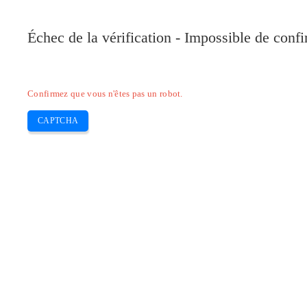
Pilote-Canon.com
Échec de la vérification - Impossible de conf
Home
Canon
Epson
Brother
HP
Skip
Confirmez que vous n'êtes pas un robot.
to
content
CAPTCHA
Pilote d’imprimante HP deskjet f2280