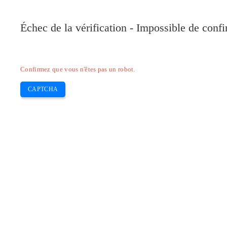
Pilote-Canon.com
Échec de la vérification - Impossible de conf
Home
Canon
Epson
Brother
HP
Skip
Confirmez que vous n'êtes pas un robot.
to
content
CAPTCHA
Pilote d’imprimante HP deskjet 2700 