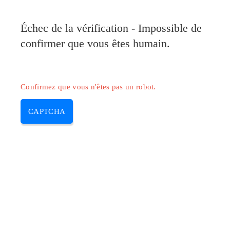
Pilote-Canon.com
Échec de la vérification - Impossible de
MENU
confirmer que vous êtes humain.
Skip
to
content
Confirmez que vous n'êtes pas un robot.
CAPTCHA