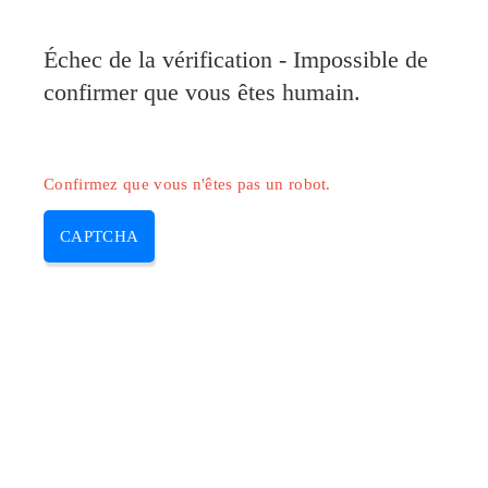
Pilote-Canon.com
Échec de la vérification - Impossible de
MENU
confirmer que vous êtes humain.
Skip
to
content
Confirmez que vous n'êtes pas un robot.
CAPTCHA