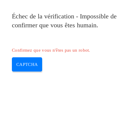
Pilote-Canon.com
Échec de la vérification - Impossible de
MENU
confirmer que vous êtes humain.
Skip
to
content
Confirmez que vous n'êtes pas un robot.
CAPTCHA