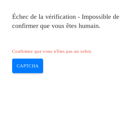
Pilote-Canon.com
Échec de la vérification - Impossible de
MENU
confirmer que vous êtes humain.
Skip
to
content
Confirmez que vous n'êtes pas un robot.
CAPTCHA