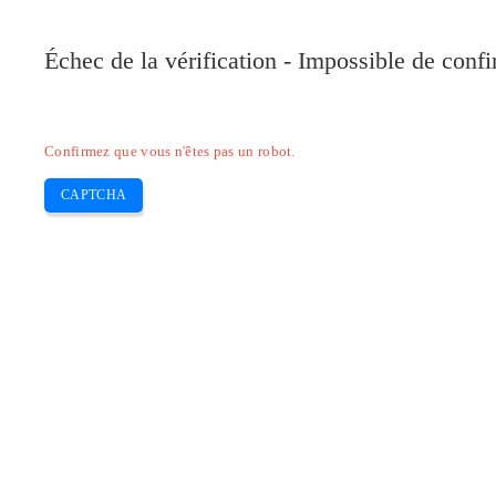
Pilote-Canon.com
Échec de la vérification - Impossible de conf
Home
Canon
Epson
Brother
HP
Skip
Confirmez que vous n'êtes pas un robot.
to
content
CAPTCHA
Pilote d’imprimante Canon PIXMA 