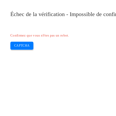
Pilote-Canon.com
Échec de la vérification - Impossible de conf
Home
Canon
Epson
Brother
HP
Skip
Confirmez que vous n'êtes pas un robot.
to
content
CAPTCHA
Télécharger Pilote Canon PIXMA iP