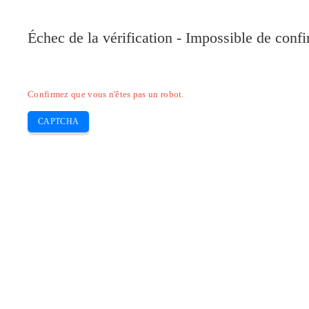
Pilote-Canon.com
Échec de la vérification - Impossible de conf
Home
Canon
Epson
Brother
HP
Skip
Confirmez que vous n'êtes pas un robot.
to
content
CAPTCHA
Pilote d’imprimante Canon PIXMA