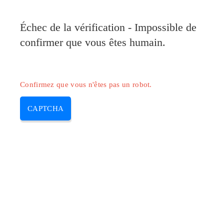
Pilote-Canon.com
Échec de la vérification - Impossible de
MENU
confirmer que vous êtes humain.
Skip
to
content
Confirmez que vous n'êtes pas un robot.
CAPTCHA