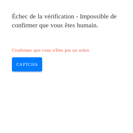
Pilote-Canon.com
Échec de la vérification - Impossible de
MENU
confirmer que vous êtes humain.
Skip
to
content
Confirmez que vous n'êtes pas un robot.
CAPTCHA