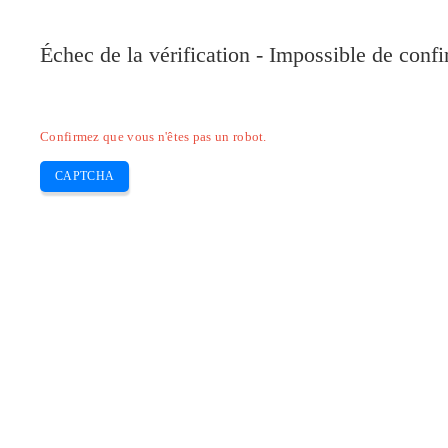
Pilote-Canon.com
Échec de la vérification - Impossible de conf
Home
Canon
Epson
Brother
HP
Skip
Confirmez que vous n'êtes pas un robot.
to
content
CAPTCHA
Pilote d’imprimante Canon PIXMA E